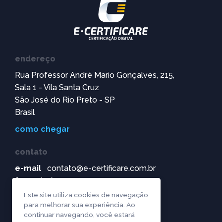
endereço
Rua Professor André Mario Gonçalves, 215,
Sala 1 - Vila Santa Cruz
São José do Rio Preto - SP
Brasil
como chegar
contato
e-mail
contato@e-certificare.com.br
fone
(17) 99172-0907
(17) 3304-8071
Este site utiliza cookies de navegação
para melhorar sua experiência. Ao
continuar navegando, você estará